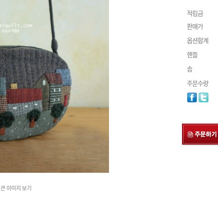
적립금
판매가
옵션합계
핸들
솜
주문수량
큰 이미지 보기