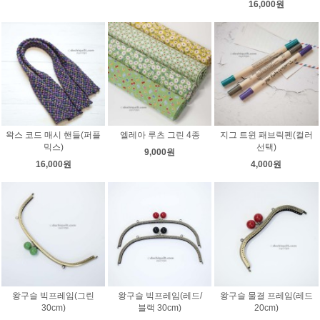
16,000원
왁스 코드 매시 핸들(퍼플
엘레아 루츠 그린 4종
지그 트윈 패브릭펜(컬러
믹스)
선택)
9,000원
16,000원
4,000원
왕구슬 빅프레임(그린
왕구슬 빅프레임(레드/
왕구슬 물결 프레임(레드
30cm)
블랙 30cm)
20cm)