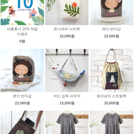
여름휴가 10% 적립
몬스테라 누비백
옥이 반지갑
이벤트
32,000원
22,000원
0원
분이 반지갑
버드 입체 파우치
체크냥이 스트링백
22,000원
15,000원
35,000원