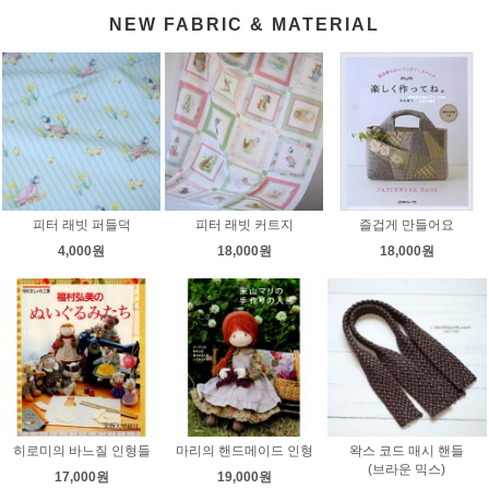
NEW FABRIC & MATERIAL
피터 래빗 퍼들덕
피터 래빗 커트지
즐겁게 만들어요
4,000원
18,000원
18,000원
히로미의 바느질 인형들
마리의 핸드메이드 인형
왁스 코드 매시 핸들
(브라운 믹스)
17,000원
19,000원