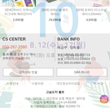
[완제] 비비드 인덱스
[완제] 보태니컬 핸드
[완제] 포르타 미니 수납
마그네틱 북라인마커
케이스
케이스(3color)
2,500원
29,000원
4,500원
CS CENTER
BANK INFO
031-267-3360
예금주 : 양미정
월,화,목,금 오후 2시~5시
국민 601501-01-002719
전화문의 가능합니다
농협 170370-52-030834
우리 805-614984-02-001
고객센터 연결
Q&A 게시판
이용안내
이용약관
개인정보처리방침
PC버전
고슴도치 퀼트
대표 : 양미정 ㅣ 개인정보 보호 책임자 : 양미정
사업자 등록번호 : 124-14-89399
통신판매업신고번호 : 동부 제2006-73