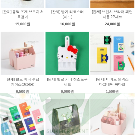
[완제] 동백 뜨개 브로치 &
[완제] 딸기 티코스터
[완제] 브런치 브라더 패턴
목걸이
(레드)
타올 2P세트
15,000원
16,000원
24,000원
[완제] 팔로 미니 수납
[완제] 헬로 키티 청소도구
[완제] 비비드 인덱스
케이스(3color)
세트
마그네틱 북마크
6,500원
6,000원
1,500원