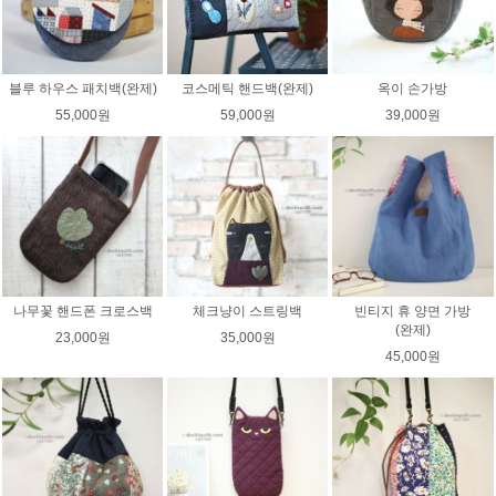
블루 하우스 패치백(완제)
코스메틱 핸드백(완제)
옥이 손가방
55,000원
59,000원
39,000원
나무꽃 핸드폰 크로스백
체크냥이 스트링백
빈티지 휴 양면 가방
(완제)
23,000원
35,000원
45,000원