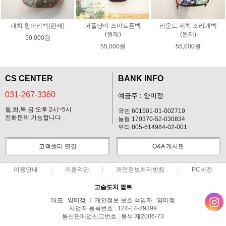
패치 항아리백(완제)
퍼플냥이 스마트폰백
라운드 패치 조리개백
(완제)
(완제)
50,000원
55,000원
55,000원
CS CENTER
BANK INFO
031-267-3360
예금주 : 양미정
월,화,목,금 오후 2시~5시
국민 601501-01-002719
전화문의 가능합니다
농협 170370-52-030834
우리 805-614984-02-001
고객센터 연결
Q&A 게시판
이용안내
이용약관
개인정보처리방침
PC버전
고슴도치 퀼트
대표 : 양미정 ㅣ 개인정보 보호 책임자 : 양미정
사업자 등록번호 : 124-14-89399
통신판매업신고번호 : 동부 제2006-73
전화 : 031-267-3360 ㅣ 팩스 : 031-287-3360