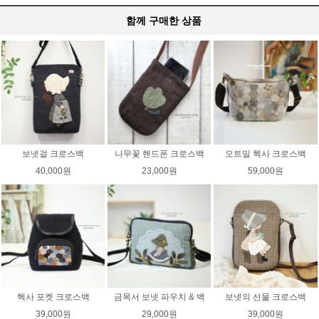
함께 구매한 상품
보넷걸 크로스백
나무꽃 핸드폰 크로스백
오트밀 헥사 크로스백
40,000원
23,000원
59,000원
헥사 포켓 크로스백
금목서 보넷 파우치 & 백
보넷의 선물 크로스백
39,000원
29,000원
39,000원