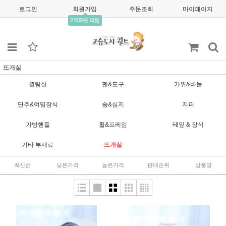
로그인
회원가입
주문조회
마이페이지
2,000원 적립
뜨개실
퀼팅실
펜&도구
가위&바늘
단추&여밈장식
솜&심지
지퍼
가방핸들
휠&프레임
테잎 & 장식
기타 부재료
뜨개실
최신순
낮은가격
높은가격
판매순위
상품명