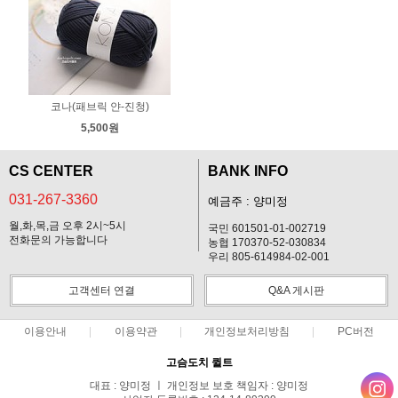
코나(패브릭 얀-진청)
5,500원
CS CENTER
BANK INFO
031-267-3360
예금주 : 양미정
월,화,목,금 오후 2시~5시
국민 601501-01-002719
전화문의 가능합니다
농협 170370-52-030834
우리 805-614984-02-001
고객센터 연결
Q&A 게시판
이용안내
이용약관
개인정보처리방침
PC버전
고슴도치 퀼트
대표 : 양미정 ㅣ 개인정보 보호 책임자 : 양미정