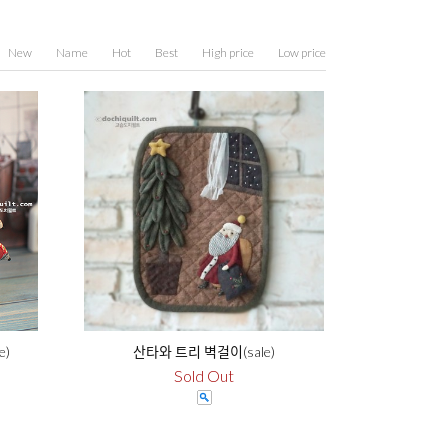
New
Name
Hot
Best
High price
Low price
e)
산타와 트리 벽걸이(sale)
Sold Out