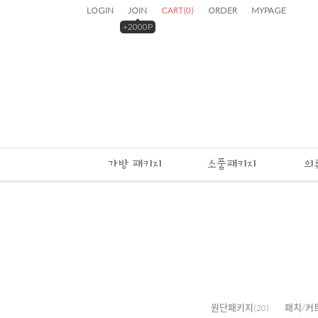
LOGIN
JOIN
CART
(
0
)
ORDER
MYPAGE
+2000P
가방 패키지
소품패키지
의
원단패키지
패치/커
(20)