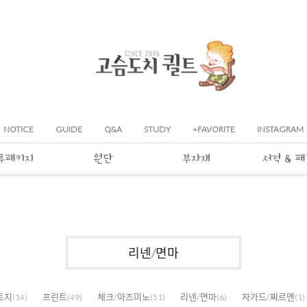
NOTICE
GUIDE
Q&A
STUDY
+FAVORITE
INSTAGRAM
류패키지
원단
부자재
서적 & 
리넨/면마
트지
프린트
체크/아즈미노
리넨/면마
자가드/찌르멘
(14)
(49)
(51)
(6)
(1)