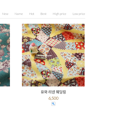
New
Name
Hot
Best
High price
Low price
유와 리넨 웨딩링
6,500