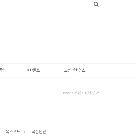
패턴
이벤트
도치 하우스
Home
>
원단
>
리넨/면마
옥스포드
국산원단
(1)