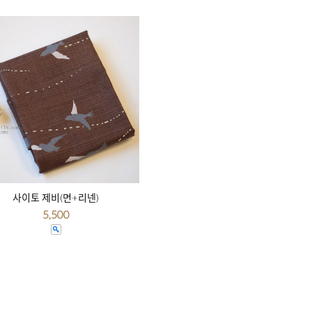
사이토 제비(면+리넨)
5,500