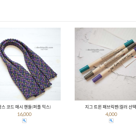
왁스 코드 매시 핸들(퍼플 믹스)
지그 트윈 패브릭펜(컬러 선택
16,000
4,000