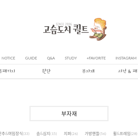
NOTICE
GUIDE
Q&A
STUDY
+FAVORITE
INSTAGRAM
류패키지
원단
부자재
서적 & 
부자재
단추&여밈장식
솜&심지
지퍼
가방핸들
휠&프레임
(33)
(15)
(26)
(56)
(28)