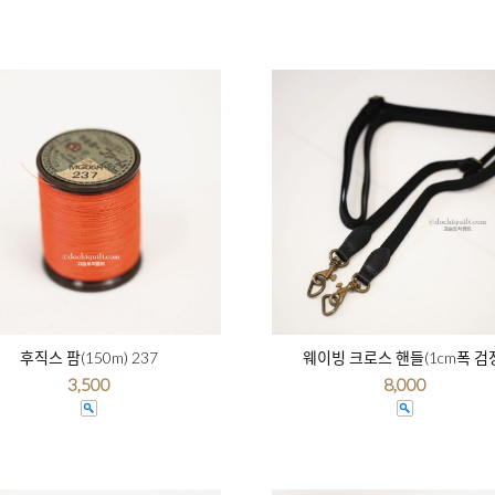
후직스 팜(150m) 237
웨이빙 크로스 핸들(1cm폭 검
3,500
8,000