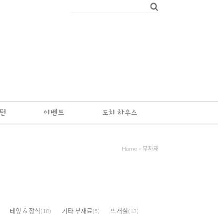
패턴
이벤트
도치 하우스
Home
>
부자재
테잎 & 장식
기타 부재료
뜨개실
(18)
(5)
(13)