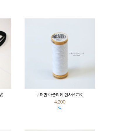
정)
구터만 아플리케 면사(5709)
4,200