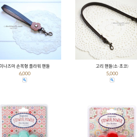
이나즈마 손목형 플라워 핸들
고리 핸들(소-초코)
6,000
5,000