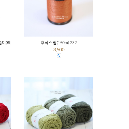
홀더(레
후직스 팜(150m) 232
3,500