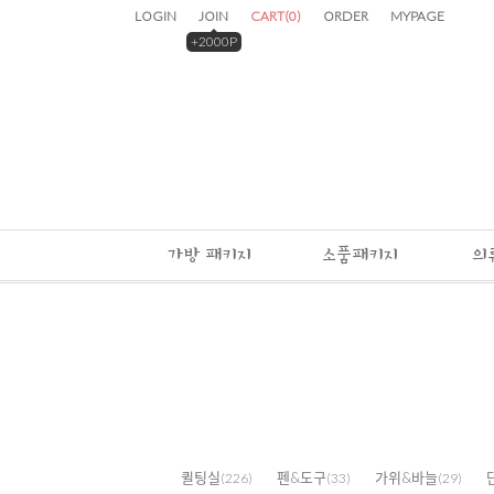
LOGIN
JOIN
CART
(
0
)
ORDER
MYPAGE
+2000P
가방 패키지
소품패키지
의
퀼팅실
펜&도구
가위&바늘
(226)
(33)
(29)