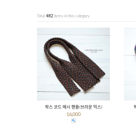
Total
482
items in this category
왁스 코드 매시 핸들(브라운 믹스)
16,000