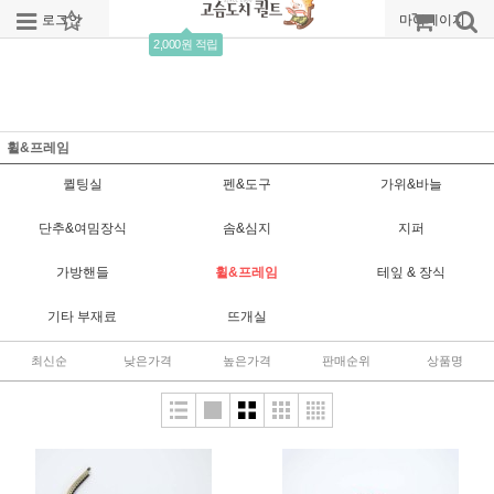
로그인
회원가입
주문조회
마이페이지
2,000원 적립
휠&프레임
퀼팅실
펜&도구
가위&바늘
단추&여밈장식
솜&심지
지퍼
가방핸들
휠&프레임
테잎 & 장식
기타 부재료
뜨개실
최신순
낮은가격
높은가격
판매순위
상품명