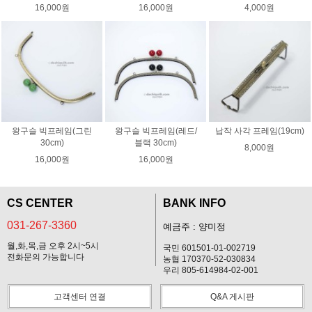
16,000원
16,000원
4,000원
왕구슬 빅프레임(그린
왕구슬 빅프레임(레드/
납작 사각 프레임(19cm)
30cm)
블랙 30cm)
8,000원
16,000원
16,000원
CS CENTER
BANK INFO
031-267-3360
예금주 : 양미정
월,화,목,금 오후 2시~5시
국민 601501-01-002719
전화문의 가능합니다
농협 170370-52-030834
우리 805-614984-02-001
고객센터 연결
Q&A 게시판