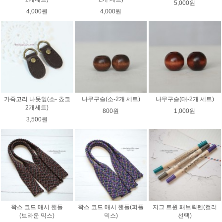
5,000원
4,000원
4,000원
가죽고리 나뭇잎(소- 쵸코
나무구슬(소-2개 세트)
나무구슬(대-2개 세트)
2개세트)
800원
1,000원
3,500원
왁스 코드 매시 핸들
왁스 코드 매시 핸들(퍼플
지그 트윈 패브릭펜(컬러
(브라운 믹스)
믹스)
선택)