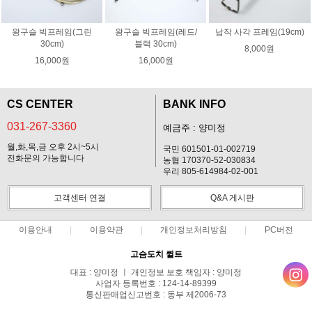
왕구슬 빅프레임(그린
왕구슬 빅프레임(레드/
납작 사각 프레임(19cm)
30cm)
블랙 30cm)
8,000원
16,000원
16,000원
CS CENTER
BANK INFO
031-267-3360
예금주 : 양미정
월,화,목,금 오후 2시~5시
국민 601501-01-002719
전화문의 가능합니다
농협 170370-52-030834
우리 805-614984-02-001
고객센터 연결
Q&A 게시판
이용안내
이용약관
개인정보처리방침
PC버전
고슴도치 퀼트
대표 : 양미정 ㅣ 개인정보 보호 책임자 : 양미정
사업자 등록번호 : 124-14-89399
통신판매업신고번호 : 동부 제2006-73
전화 : 031-267-3360 ㅣ 팩스 : 031-287-3360