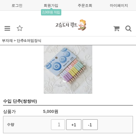
로그인
회원가입
주문조회
마이페이지
2,000원 적립
부자재
>
단추&여밈장식
수입 단추(쌍쌍바)
상품가
5,000
원
수량
+1
-1