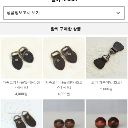
상품정보고시 보기
함께 구매한 상품
가죽고리 나뭇잎(대-검정
가죽고리 나뭇잎(대-초코
고리 가죽여밈(쵸코)
2개세트)
2개 세트)
5,000원
4,000원
4,000원