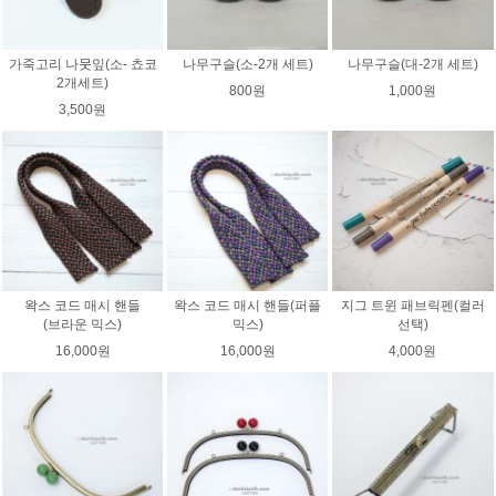
가죽고리 나뭇잎(소- 쵸코
나무구슬(소-2개 세트)
나무구슬(대-2개 세트)
2개세트)
800원
1,000원
3,500원
왁스 코드 매시 핸들
왁스 코드 매시 핸들(퍼플
지그 트윈 패브릭펜(컬러
(브라운 믹스)
믹스)
선택)
16,000원
16,000원
4,000원