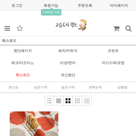
로그인
회원가입
주문조회
마이페이지
2,000원 적립
옥스포드
원단패키지
패치/커트지
프린트
체크/아즈미노
리넨/면마
자가드/찌르멘
옥스포드
국산원단
최신순
낮은가격
높은가격
판매순위
상품명