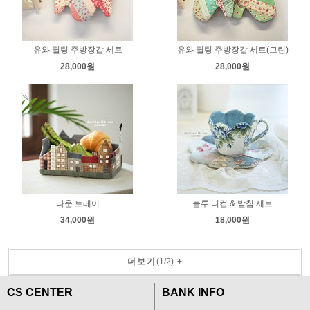
유와 퀼팅 주방장갑 세트
유와 퀼팅 주방장갑 세트(그린)
28,000원
28,000원
타운 트레이
블루 티컵 & 받침 세트
34,000원
18,000원
더보기
(
1
/
2
)
+
CS CENTER
BANK INFO