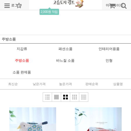
로그인
회원가입
주문조회
마이페이지
2,000원 적립
주방소품
지갑류
패션소품
인테리어용품
주방소품
바느질 소품
인형
소품 완제품
최신순
낮은가격
높은가격
판매순위
상품명