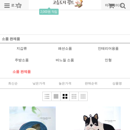
로그인
회원가입
주문조회
마이페이지
2,000원 적립
소품 완제품
지갑류
패션소품
인테리어용품
주방소품
바느질 소품
인형
소품 완제품
최신순
낮은가격
높은가격
판매순위
상품명