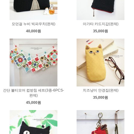
모던걸 누비 빅파우치(완제)
아가타 카드지갑(완제)
40,000원
35,000원
간단 볼티모어 컵받침 세트(3종-6PCS-
치즈냥이 안경집(완제)
완제)
35,000원
45,000원