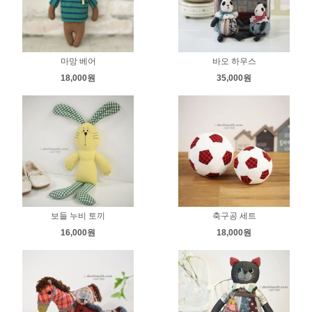
마망 베어
바오 하우스
18,000원
35,000원
보들 누비 토끼
축구공 세트
16,000원
18,000원