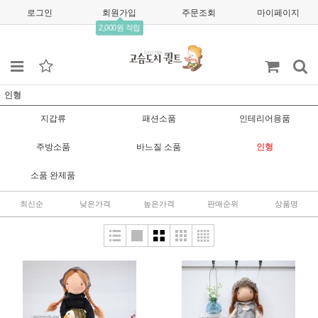
로그인
회원가입
주문조회
마이페이지
2,000원 적립
인형
지갑류
패션소품
인테리어용품
주방소품
바느질 소품
인형
소품 완제품
최신순
낮은가격
높은가격
판매순위
상품명