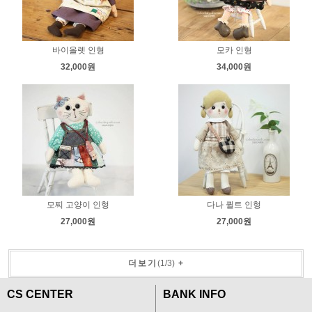
바이올렛 인형
모카 인형
32,000원
34,000원
모찌 고양이 인형
다나 퀼트 인형
27,000원
27,000원
더보기
(
1
/
3
)
+
CS CENTER
BANK INFO