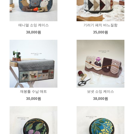
애니멀 소잉 케이스
기러기 패치 바느질함
38,000원
35,000원
재봉틀 수납 매트
보넷 소잉 케이스
30,000원
38,000원