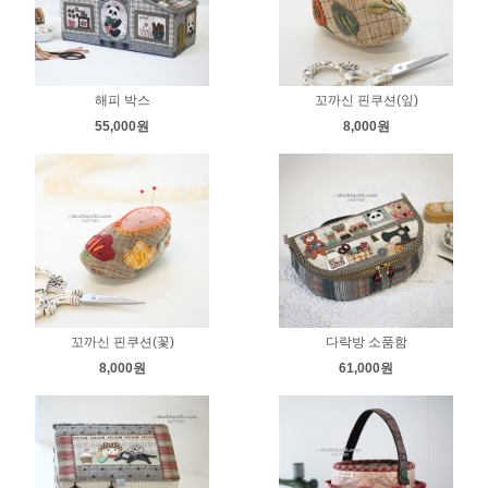
해피 박스
꼬까신 핀쿠션(잎)
55,000원
8,000원
꼬까신 핀쿠션(꽃)
다락방 소품함
8,000원
61,000원