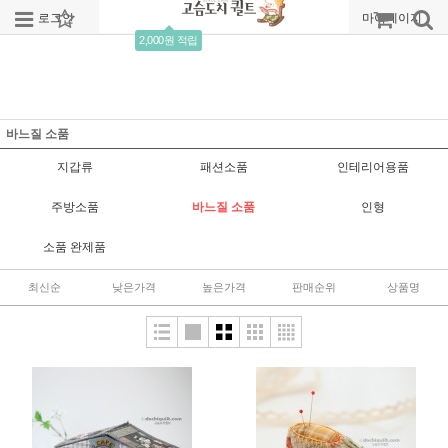
로그인
회원가입
주문조회
마이페이지
2,000원 적립
바느질 소품
지갑류
패션소품
인테리어용품
주방소품
바느질 소품
인형
소품 완제품
최신순
낮은가격
높은가격
판매순위
상품명