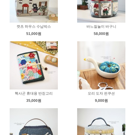
캣츠 하우스 수납박스
바느질놀이 바구니
51,000원
58,000원
헥사곤 휴대용 반짇고리
오리 도자 핀쿠션
35,000원
9,000원